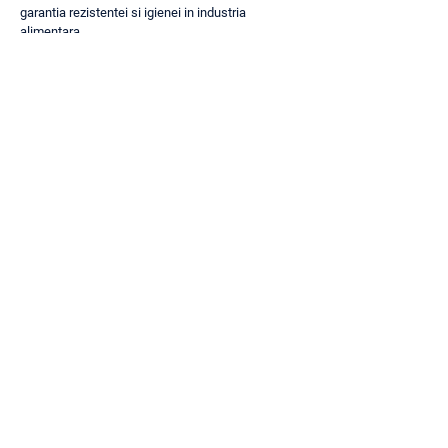
garantia rezistentei si igienei in industria
alimentara.
AFLA MAI MULTE
SOLICITA O OFERTA
CONTACTEAZA-NE
L-V 08:00 - 17:00
Punct de lucru:
Strada Otelariei, nr.29, Hala C4, Iasi
Sediu Social:
Aleea Mihail Sadoveanu, 14-16, Iasi, 700489
+40 746 161 040
+40 742 223 640