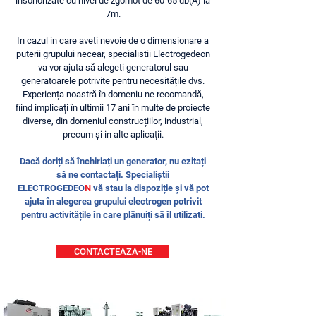
insonorizate cu nivel de zgomot de 60-65 db(A) la
7m.
In cazul in care aveti nevoie de o dimensionare a
puterii grupului necear, specialistii Electrogedeon
va vor ajuta să alegeti generatorul sau
generatoarele potrivite pentru necesitățile dvs.
Experiența noastră în domeniu ne recomandă,
fiind implicați în ultimii 17 ani în multe de proiecte
diverse, din domeniul construcțiilor, industrial,
precum și in alte aplicații.
Dacă doriți să închiriați un generator, nu ezitați
să ne contactați. Specialiștii
ELECTROGEDEO
N
vă stau la dispoziție și vă pot
ajuta în alegerea grupului electrogen potrivit
pentru activitățile în care plănuiți să îl utilizati.
CONTACTEAZA-NE