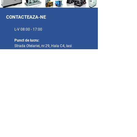
CONTACTEAZA-NE
L-V 08:00 - 17:00
Punct de lucru:
Strada Otelariei, nr.29, Hala C4, Iasi
Sediu Social:
Aleea Mihail Sadoveanu, 14-16, Iasi, 700489
+40 746 161 040
+40 742 223 640
+40 232 212 775
office@electroge
deon.ro
Societatea Electrogedeon este certificata in acord