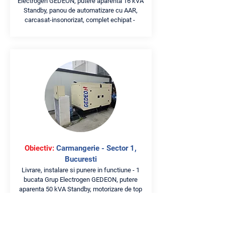
Electrogen GEDEON, putere aparenta 16 kVA
Standby, panou de automatizare cu AAR,
carcasat-insonorizat, complet echipat -
Obiectiv:
Carmangerie - Sector 1,
Bucuresti
Livrare, instalare si punere in functiune - 1
bucata Grup Electrogen GEDEON, putere
aparenta 50 kVA Standby, motorizare de top
Perkins (Anglia), versiune carcasata-
insonorizata, panou de automatizare cu AAR,
complet echipat