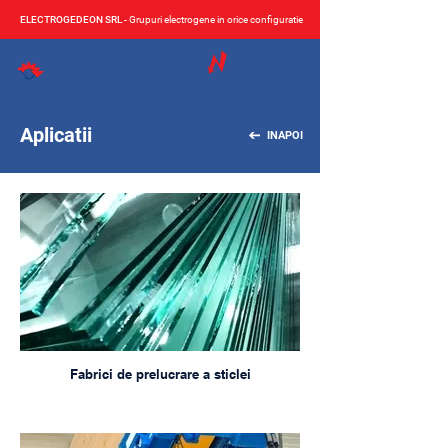
ELECTROGEDEON SRL
- Grupuri electrogene in orice configuratie
Aplicatii
INAPOI
Fabrici de prelucrare a sticlei