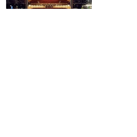
Scene
Cuptoare de uscare in silozuri
CONTACTEAZA-NE