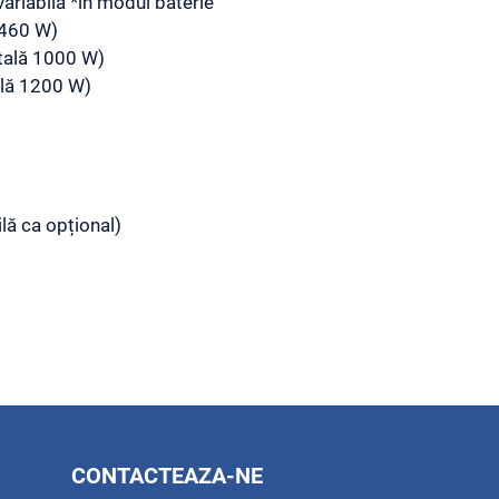
ariabilă *in modul baterie
 460 W)
otală 1000 W)
ală 1200 W)
ilă ca opțional)
CONTACTEAZA-NE