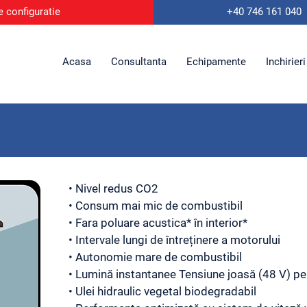
e configuratie
+40 746
161 040
Acasa
Consultanta
Echipamente
Inchirieri
• Nivel redus CO2
• Consum mai mic de combustibil​
• Fara poluare acustica* în interior*
• Intervale lungi de întreținere a motorului
• Autonomie mare de combustibil
• Lumină instantanee Tensiune joasă (48 V) pe
• Ulei hidraulic vegetal biodegradabil