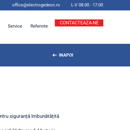
office@electroge
deon.ro
L-V 08:00 - 17:00
CONTACTEAZA-NE
Service
Referinte
INAPOI
ntru siguranță îmbunătățită