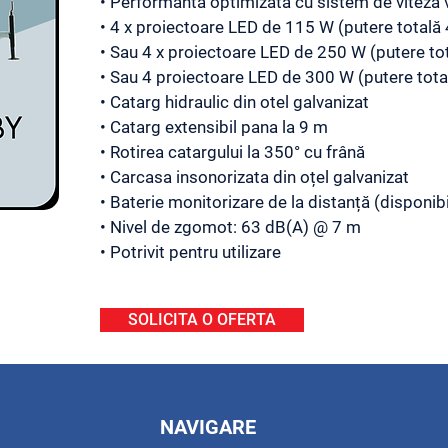
• Performanta optimizată cu sistem de viteză v
• 4 x proiectoare LED de 115 W (putere totală
• Sau 4 x proiectoare LED de 250 W (putere t
• Sau 4 proiectoare LED de 300 W (putere tot
• Catarg hidraulic din otel galvanizat
• Catarg extensibil pana la 9 m
• Rotirea catargului la 350° cu frână
• Carcasa insonorizata din oțel galvanizat
• Baterie monitorizare de la distanță (disponib
• Nivel de zgomot: 63 dB(A) @ 7 m
• Potrivit pentru utilizare
SOLICITA O OFERTA
NAVIGARE