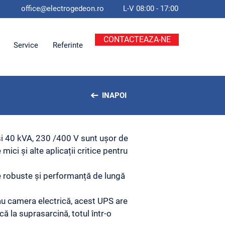
office@electroge
deon.ro
L-V 08:00 - 17:00
CONTACTEAZA-NE
Service
Referinte
INAPOI
si 40 kVA, 230 /400 V sunt ușor de
mici și alte aplicații critice pentru
ce robuste și performanță de lungă
au camera electrică, acest UPS are
ă la suprasarcină, totul într-o