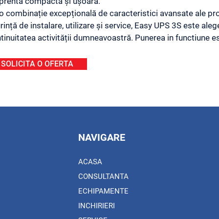
rentă compactă și ușoară.
o combinație excepțională de caracteristici avansate ale prod
rință de instalare, utilizare și service, Easy UPS 3S este al
tinuitatea activității dumneavoastră. Punerea in functiune est
SOLICITA O OFERTA
NAVIGARE
ACASA
CONSULTANTA
ECHIPAMENTE
INCHIRIERI