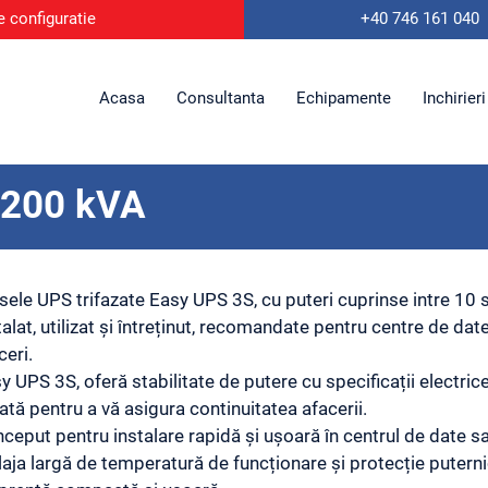
e configuratie
+40 746
161 040
Acasa
Consultanta
Echipamente
Inchirieri
-200 kVA
sele UPS trifazate Easy UPS 3S, cu puteri cuprinse intre 10 
talat, utilizat și întreținut, recomandate pentru centre de date 
ceri.
y UPS 3S, oferă stabilitate de putere cu specificații electri
ată pentru a vă asigura continuitatea afacerii.
ceput pentru instalare rapidă și ușoară în centrul de date s
laja largă de temperatură de funcționare și protecție puternic