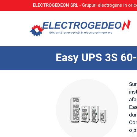
ELECTROGEDEON SRL
- Grupuri electrogene in oric
Easy UPS 3S 60
Sur
ins
afa
Eas
dur
Con
o p