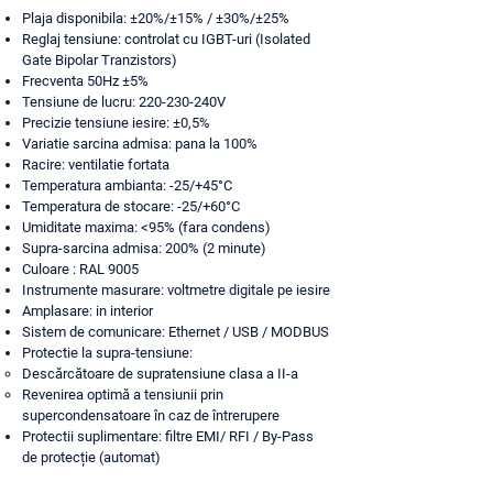
Plaja disponibila: ±20%/±15% / ±30%/±25%
Reglaj tensiune: controlat cu IGBT-uri (Isolated
Gate Bipolar Tranzistors)
Frecventa 50Hz ±5%
Tensiune de lucru: 220-230-240V
Precizie tensiune iesire: ±0,5%
Variatie sarcina admisa: pana la 100%
Racire: ventilatie fortata
Temperatura ambianta: -25/+45°C
Temperatura de stocare: -25/+60°C
Umiditate maxima: <95% (fara condens)
Supra-sarcina admisa: 200% (2 minute)
Culoare : RAL 9005
Instrumente masurare: voltmetre digitale pe iesire
Amplasare: in interior
Sistem de comunicare: Ethernet / USB / MODBUS
Protectie la supra-tensiune:
Descărcătoare de supratensiune clasa a II-a
Revenirea optimă a tensiunii prin
supercondensatoare în caz de întrerupere
Protectii suplimentare: filtre EMI/ RFI / By-Pass
de protecție (automat)