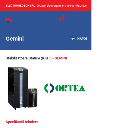
ELECTROGEDEON SRL
- Grupuri electrogene in orice configuratie
Gemini
INAPOI
Stabilizatoare Statice (IGBT) -
GEMINI
Specificatii tehnice: