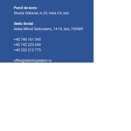
Punct de lucru:
Strada Otelariei, nr.29, Hala C4, Iasi
Sediu Social:
Aleea Mihail Sadoveanu, 14-16, Iasi, 700489
+40 746 161 040
+40 742 223 640
+40 232 212 775
office@electroge
deon.ro
Societatea Electrogedeon este certificata in acord
cu standardele europene de calitate ISO9001:2015
si ISO14001:2015.
Societatea Electrogedeon este inregistrata la ANMP
(Agentia Nationala pentru Protectia Mediului) ca
producator/importator de Echipamente Electrice si