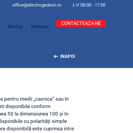
office@electroge
deon.ro
L-V 08:00 - 17:00
CONTACTEAZA-NE
Service
Referinte
INAPOI
e pentru medii „casnice” sau în
nt disponibile conform
nea 50 la dimensiunea 100 și în
disponibile cu polarități simple
re disponibilă este cuprinsa intre