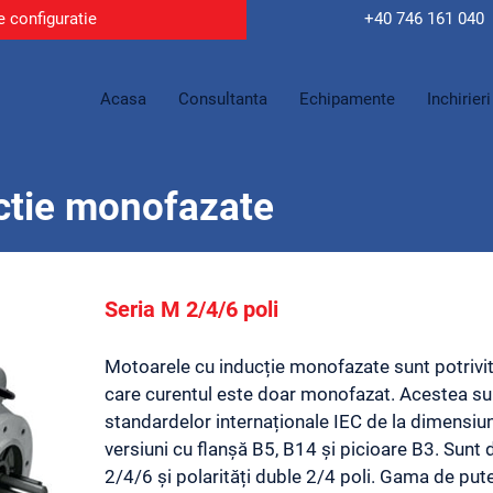
e configuratie
+40 746
161 040
Acasa
Consultanta
Echipamente
Inchirieri
ctie monofazate
Seria M 2/4/6 poli
Motoarele cu inducție monofazate sunt potrivit
care curentul este doar monofazat. Acestea su
standardelor internaționale IEC de la dimensiu
versiuni cu flanșă B5, B14 și picioare B3. Sunt 
2/4/6 și polarități duble 2/4 poli. Gama de pute