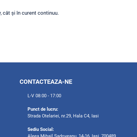
v, cât și în curent continuu.
CONTACTEAZA-NE
L-V 08:00 - 17:00
Punct de lucru:
Strada Otelariei, nr.29, Hala C4, Iasi
Sediu Social:
Aleea Mihail Sadoveanu, 14-16, Iasi, 700489