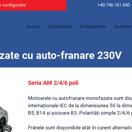
e configuratie
+40 746
161 040
Acasa
Consultanta
Echipamente
Inchirieri
ate cu auto-franare 230V
Seria AM 2/4/6 poli
Motoarele cu autofranare monofazate sunt dis
internaționale IEC de la dimensiunea 50 la dime
B5, B14 și picioare B3. Polarități simple 2/4/6 p
Frânele sunt disponibile atât în ​​curent alternati