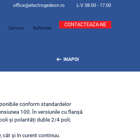
office@electroge
deon.ro
L-V 08:00 - 17:00
CONTACTEAZA-NE
Service
Referinte
INAPOI
ponibile conform standardelor
nsiunea 100. În versiunile cu flanșă
oli și polarități duble 2/4 poli;
v, cât și în curent continuu.