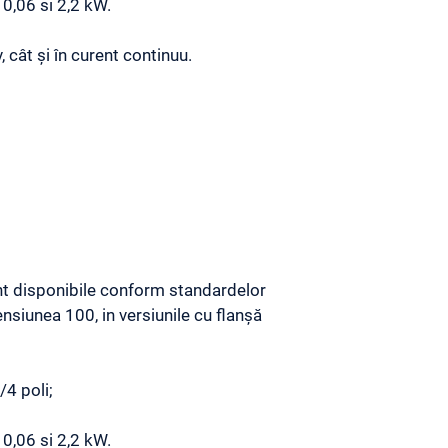
0,06 si 2,2 kW.
v, cât și în curent continuu.
t disponibile conform standardelor
nsiunea 100, in versiunile cu flanșă
/4 poli;
0,06 si 2,2 kW.