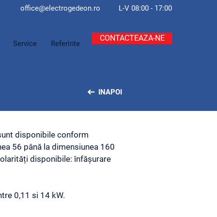
office@electroge
deon.ro
L-V 08:00 - 17:00
CONTACTEAZA-NE
Service
Referinte
INAPOI
 sunt disponibile conform
unea 56 până la dimensiunea 160
olarități disponibile: înfășurare
ntre 0,11 si 14 kW.