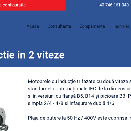
e configuratie
+40 746
161 040
Acasa
Consultanta
Echipamente
Inchirieri
tie in 2 viteze
Motoarele cu inducție trifazate cu două viteze
standardelor internaționale IEC de la dimensi
și în versiuni cu flanșă B5, B14 și picioare B3. P
simplă 2/4 - 4/8 și înfășurare dublă 4/6.
Plaja de putere la 50 Hz / 400V este cuprinsa i