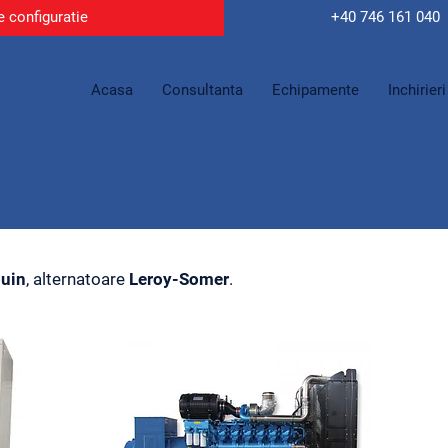
e configuratie
+40 746
161 040
Acasa
Consultanta
Echipamente
Inchirieri
uin
, alternatoare
Leroy-Somer
.