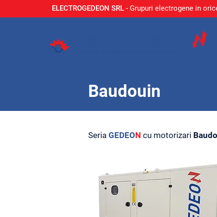
ELECTROGEDEON SRL
- Grupuri electrogene in oric
Baudouin
Seria
GEDEO
N
cu motorizari
Baudo